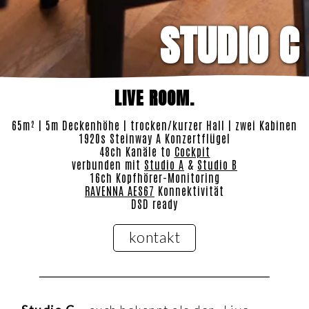
STUDIO C
LIVE ROOM.
65m² | 5m Deckenhöhe | trocken/kurzer Hall | zwei Kabinen
1920s Steinway A Konzertflügel
48ch Kanäle to
Cockpit
verbunden mit
Studio A
&
Studio B
16ch Kopfhörer-Monitoring
RAVENNA AES67
Konnektivität
DSD ready
kontakt